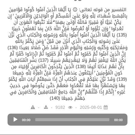
التفسير من قوله تعالى: ۞ يَا أَيُّهَا الَّذِينَ آمَنُوا كُونُوا قَوَّامِينَ
بِالْقِسْطِ شُهَدَاءَ لِلَّهِ وَلَوْ عَلَىٰ أَنفُسِكُمْ أَوِ الْوَالِدَيْنِ وَالْأَقْرَبِينَ ۚ إِن
يَكُنْ غَنِيًّا أَوْ فَقِيرًا فَاللَّهُ أَوْلَىٰ بِهِمَا ۖ فَلَا تَتَّبِعُوا الْهَوَىٰ أَن
تَعْدِلُوا ۚ وَإِن تَلْوُوا أَوْ تُعْرِضُوا فَإِنَّ اللَّهَ كَانَ بِمَا تَعْمَلُونَ خَبِيرًا
(135) يَا أَيُّهَا الَّذِينَ آمَنُوا آمِنُوا بِاللَّهِ وَرَسُولِهِ وَالْكِتَابِ الَّذِي نَزَّلَ
عَلَىٰ رَسُولِهِ وَالْكِتَابِ الَّذِي أَنزَلَ مِن قَبْلُ ۚ وَمَن يَكْفُرْ بِاللَّهِ
وَمَلَائِكَتِهِ وَكُتُبِهِ وَرُسُلِهِ وَالْيَوْمِ الْآخِرِ فَقَدْ ضَلَّ ضَلَالًا بَعِيدًا (136)
إِنَّ الَّذِينَ آمَنُوا ثُمَّ كَفَرُوا ثُمَّ آمَنُوا ثُمَّ كَفَرُوا ثُمَّ ازْدَادُوا كُفْرًا لَّمْ
يَكُنِ اللَّهُ لِيَغْفِرَ لَهُمْ وَلَا لِيَهْدِيَهُمْ سَبِيلًا (137) بَشِّرِ الْمُنَافِقِينَ
بِأَنَّ لَهُمْ عَذَابًا أَلِيمًا (138) الَّذِينَ يَتَّخِذُونَ الْكَافِرِينَ أَوْلِيَاءَ مِن
دُونِ الْمُؤْمِنِينَ ۚ أَيَبْتَغُونَ عِندَهُمُ الْعِزَّةَ فَإِنَّ الْعِزَّةَ لِلَّهِ جَمِيعًا
(139) وَقَدْ نَزَّلَ عَلَيْكُمْ فِي الْكِتَابِ أَنْ إِذَا سَمِعْتُمْ آيَاتِ اللَّهِ يُكْفَرُ
بِهَا وَيُسْتَهْزَأُ بِهَا فَلَا تَقْعُدُوا مَعَهُمْ حَتَّىٰ يَخُوضُوا فِي حَدِيثٍ
غَيْرِهِ ۚ إِنَّكُمْ إِذًا مِّثْلُهُمْ ۗ إِنَّ اللَّهَ جَامِعُ الْمُنَافِقِينَ وَالْكَافِرِينَ فِي
جَهَنَّمَ جَمِيعًا (140)
9182
2025-08-01
Audio
00:00
Player
00:00