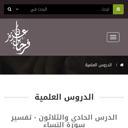
Toggle
navigation
اﻟﺪﺭﻭﺱ اﻟﻌﻠﻤﻴﺔ
اﻟﺪﺭﻭﺱ اﻟﻌﻠﻤﻴﺔ
الدرس الحادي والثلاثون - تفسير
سورة النساء