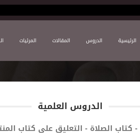
(current)
اﻟﺮﺋﻴﺴﻴﺔ
اﻟﺪﺭﻭﺱ
اﻟﻤﻘﺎﻻﺕ
اﻟﻤﺮﺋﻴﺎﺕ
اﻟ
اﻟﺪﺭﻭﺱ اﻟﻌﻠﻤﻴﺔ
- كتاب الصلاة - التعليق على كتاب الم