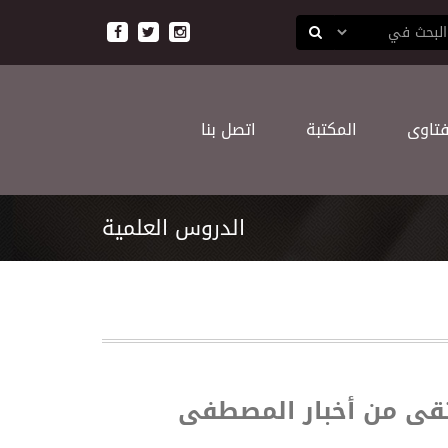
ﻔﺘﺎﻭﻯ
اﻟﻤﻜﺘﺒﺔ
اﺗﺼﻞ ﺑﻨﺎ
اﻟﺪﺭﻭﺱ اﻟﻌﻠﻤﻴﺔ
نتقى من أخبار المصطفى