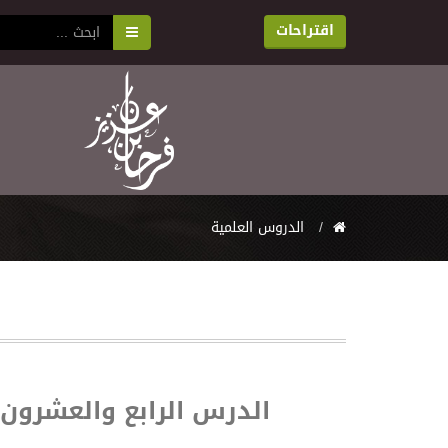
اقتراحات
اﻟﺪﺭﻭﺱ اﻟﻌﻠﻤﻴﺔ
الدرس الرابع والعشرون 