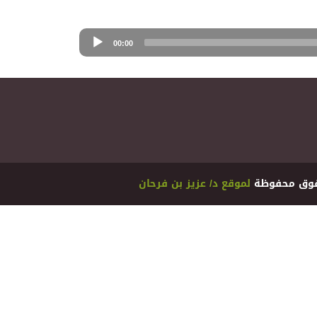
00:00
ﻟﻤﻮﻗﻊ ﺩ/ ﻋﺰﻳﺰ ﺑﻦ ﻓﺮﺣﺎﻥ