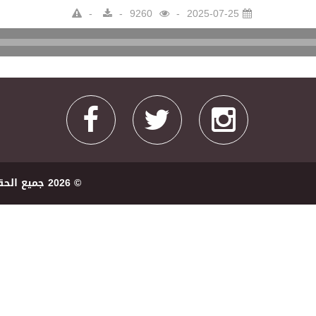
9260
2025-07-25
Audio
Player
© 2026 ﺟﻤﻴﻊ اﻟﺤﻘﻮﻕ ﻣﺤﻔﻮﻇﺔ